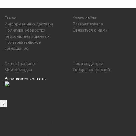
Информация
Служба поддержки
О нас
Карта сайта
Информация о доставке
Возврат товара
Политика обработки
Связаться с нами
персональных данных
Пользовательское
соглашение
Личный кабинет
Дополнительно
Личный кабинет
Производители
Мои закладки
Товары со скидкой
Возможность оплаты
Уважаемые клиенты!
×
В связи с динамическим изменением цен, указанные
текущие цены на сайте действуют при оплате на
сегодняшний день. В случае отсрочки оплаты, цены могут
измениться.
Компания "ПромКипЭлектро" гарантирует сроки поставки из