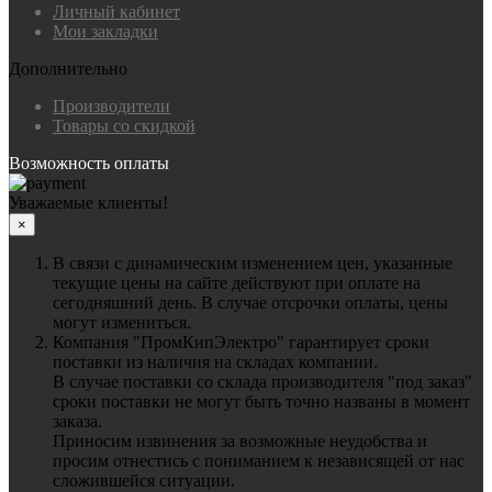
Личный кабинет
Мои закладки
Дополнительно
Производители
Товары со скидкой
Возможность оплаты
Уважаемые клиенты!
×
В связи с динамическим изменением цен, указанные
текущие цены на сайте действуют при оплате на
сегодняшний день. В случае отсрочки оплаты, цены
могут измениться.
Компания "ПромКипЭлектро" гарантирует сроки
поставки из наличия на складах компании.
В случае поставки со склада производителя "под заказ"
сроки поставки не могут быть точно названы в момент
заказа.
Приносим извинения за возможные неудобства и
просим отнестись с пониманием к независящей от нас
сложившейся ситуации.