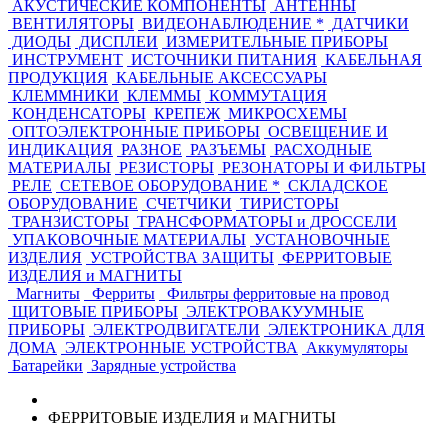
АКУСТИЧЕСКИЕ КОМПОНЕНТЫ
АНТЕННЫ
ВЕНТИЛЯТОРЫ
ВИДЕОНАБЛЮДЕНИЕ *
ДАТЧИКИ
ДИОДЫ
ДИСПЛЕИ
ИЗМЕРИТЕЛЬНЫЕ ПРИБОРЫ
ИНСТРУМЕНТ
ИСТОЧНИКИ ПИТАНИЯ
КАБЕЛЬНАЯ
ПРОДУКЦИЯ
КАБЕЛЬНЫЕ АКСЕССУАРЫ
КЛЕММНИКИ
КЛЕММЫ
КОММУТАЦИЯ
КОНДЕНСАТОРЫ
КРЕПЕЖ
МИКРОСХЕМЫ
ОПТОЭЛЕКТРОННЫЕ ПРИБОРЫ
ОСВЕЩЕНИЕ И
ИНДИКАЦИЯ
РАЗНОЕ
РАЗЪЕМЫ
РАСХОДНЫЕ
МАТЕРИАЛЫ
РЕЗИСТОРЫ
РЕЗОНАТОРЫ И ФИЛЬТРЫ
РЕЛЕ
СЕТЕВОЕ ОБОРУДОВАНИЕ *
СКЛАДСКОЕ
ОБОРУДОВАНИЕ
СЧЕТЧИКИ
ТИРИСТОРЫ
ТРАНЗИСТОРЫ
ТРАНСФОРМАТОРЫ и ДРОССЕЛИ
УПАКОВОЧНЫЕ МАТЕРИАЛЫ
УСТАНОВОЧНЫЕ
ИЗДЕЛИЯ
УСТРОЙСТВА ЗАЩИТЫ
ФЕРРИТОВЫЕ
ИЗДЕЛИЯ и МАГНИТЫ
Магниты
Ферриты
Фильтры ферритовые на провод
ЩИТОВЫЕ ПРИБОРЫ
ЭЛЕКТРОВАКУУМНЫЕ
ПРИБОРЫ
ЭЛЕКТРОДВИГАТЕЛИ
ЭЛЕКТРОНИКА ДЛЯ
ДОМА
ЭЛЕКТРОННЫЕ УСТРОЙСТВА
Аккумуляторы
Батарейки
Зарядные устройства
ФЕРРИТОВЫЕ ИЗДЕЛИЯ и МАГНИТЫ