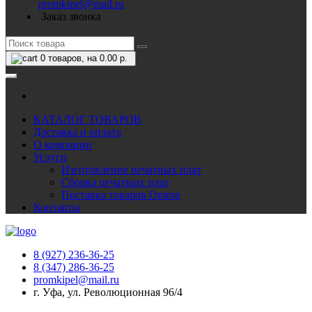
promkipel@mail.ru
Заказ звонка
0
товаров, на 0.00 р.
КАТАЛОГ ТОВАРОВ
Доставка и оплата
О компании
Услуги
Изготовление печатных плат
Сборка печатных плат
Поставка товаров Omron
Контакты
8 (927) 236-36-25
8 (347) 286-36-25
promkipel@mail.ru
г. Уфа, ул. Революционная 96/4