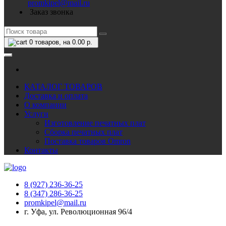
promkipel@mail.ru
Заказ звонка
0
товаров, на 0.00 р.
КАТАЛОГ ТОВАРОВ
Доставка и оплата
О компании
Услуги
Изготовление печатных плат
Сборка печатных плат
Поставка товаров Omron
Контакты
8 (927) 236-36-25
8 (347) 286-36-25
promkipel@mail.ru
г. Уфа, ул. Революционная 96/4