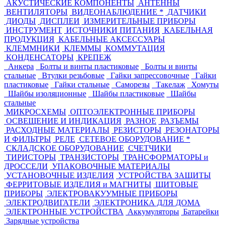
АКУСТИЧЕСКИЕ КОМПОНЕНТЫ
АНТЕННЫ
ВЕНТИЛЯТОРЫ
ВИДЕОНАБЛЮДЕНИЕ *
ДАТЧИКИ
ДИОДЫ
ДИСПЛЕИ
ИЗМЕРИТЕЛЬНЫЕ ПРИБОРЫ
ИНСТРУМЕНТ
ИСТОЧНИКИ ПИТАНИЯ
КАБЕЛЬНАЯ
ПРОДУКЦИЯ
КАБЕЛЬНЫЕ АКСЕССУАРЫ
КЛЕММНИКИ
КЛЕММЫ
КОММУТАЦИЯ
КОНДЕНСАТОРЫ
КРЕПЕЖ
Анкера
Болты и винты пластиковые
Болты и винты
стальные
Втулки резьбовые
Гайки запрессовочные
Гайки
пластиковые
Гайки стальные
Саморезы
Такелаж
Хомуты
Шайбы изоляционные
Шайбы пластиковые
Шайбы
стальные
МИКРОСХЕМЫ
ОПТОЭЛЕКТРОННЫЕ ПРИБОРЫ
ОСВЕЩЕНИЕ И ИНДИКАЦИЯ
РАЗНОЕ
РАЗЪЕМЫ
РАСХОДНЫЕ МАТЕРИАЛЫ
РЕЗИСТОРЫ
РЕЗОНАТОРЫ
И ФИЛЬТРЫ
РЕЛЕ
СЕТЕВОЕ ОБОРУДОВАНИЕ *
СКЛАДСКОЕ ОБОРУДОВАНИЕ
СЧЕТЧИКИ
ТИРИСТОРЫ
ТРАНЗИСТОРЫ
ТРАНСФОРМАТОРЫ и
ДРОССЕЛИ
УПАКОВОЧНЫЕ МАТЕРИАЛЫ
УСТАНОВОЧНЫЕ ИЗДЕЛИЯ
УСТРОЙСТВА ЗАЩИТЫ
ФЕРРИТОВЫЕ ИЗДЕЛИЯ и МАГНИТЫ
ЩИТОВЫЕ
ПРИБОРЫ
ЭЛЕКТРОВАКУУМНЫЕ ПРИБОРЫ
ЭЛЕКТРОДВИГАТЕЛИ
ЭЛЕКТРОНИКА ДЛЯ ДОМА
ЭЛЕКТРОННЫЕ УСТРОЙСТВА
Аккумуляторы
Батарейки
Зарядные устройства