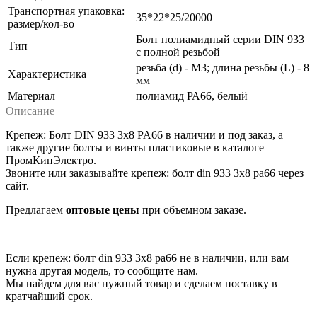
Транспортная упаковка:
35*22*25/20000
размер/кол-во
Болт полиамидный серии DIN 933
Тип
с полной резьбой
резьба (d) - М3; длина резьбы (L) - 8
Характеристика
мм
Материал
полиамид РА66, белый
Описание
Крепеж: Болт DIN 933 3x8 PA66 в наличии и под заказ, а
также другие
болты и винты пластиковые
в каталоге
ПромКипЭлектро.
Звоните или заказывайте
крепеж: болт din 933 3x8 pa66
через
сайт.
Предлагаем
оптовые цены
при объемном заказе.
Если
крепеж: болт din 933 3x8 pa66
не в наличии, или вам
нужна другая модель, то сообщите нам.
Мы найдем для вас нужный товар и сделаем поставку в
кратчайший срок.