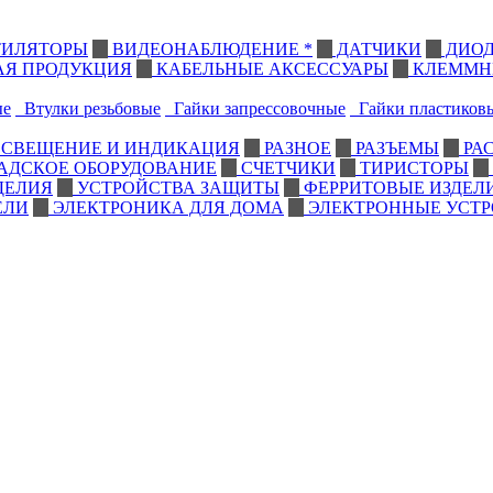
ИЛЯТОРЫ
ВИДЕОНАБЛЮДЕНИЕ *
ДАТЧИКИ
ДИО
АЯ ПРОДУКЦИЯ
КАБЕЛЬНЫЕ АКСЕССУАРЫ
КЛЕММН
ые
Втулки резьбовые
Гайки запрессовочные
Гайки пластиков
СВЕЩЕНИЕ И ИНДИКАЦИЯ
РАЗНОЕ
РАЗЪЕМЫ
РА
АДСКОЕ ОБОРУДОВАНИЕ
СЧЕТЧИКИ
ТИРИСТОРЫ
ДЕЛИЯ
УСТРОЙСТВА ЗАЩИТЫ
ФЕРРИТОВЫЕ ИЗДЕЛ
ЕЛИ
ЭЛЕКТРОНИКА ДЛЯ ДОМА
ЭЛЕКТРОННЫЕ УСТ