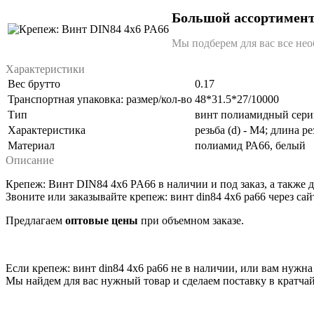
Большой ассортимен
Мы подберем для вас все н
Характеристики
Вес брутто
0.17
Транспортная упаковка: размер/кол-во
48*31.5*27/10000
Тип
винт полиамидный сер
Характеристика
резьба (d) - М4; длина ре
Материал
полиамид РА66, белый
Описание
Крепеж: Винт DIN84 4x6 PA66 в наличии и под заказ, а также 
Звоните или заказывайте
крепеж: винт din84 4x6 pa66
через сай
Предлагаем
оптовые цены
при объемном заказе.
Если
крепеж: винт din84 4x6 pa66
не в наличии, или вам нужна 
Мы найдем для вас нужный товар и сделаем поставку в кратча