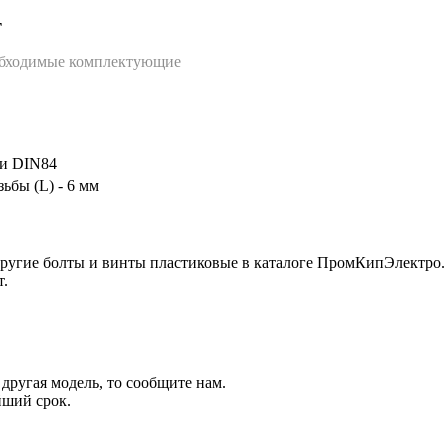
т
еобходимые комплектующие
ии DIN84
зьбы (L) - 6 мм
другие
болты и винты пластиковые
в каталоге ПромКипЭлектро.
т.
другая модель, то сообщите нам.
йший срок.