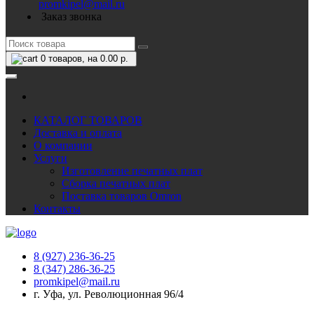
promkipel@mail.ru
Заказ звонка
0
товаров, на 0.00 р.
КАТАЛОГ ТОВАРОВ
Доставка и оплата
О компании
Услуги
Изготовление печатных плат
Сборка печатных плат
Поставка товаров Omron
Контакты
8 (927) 236-36-25
8 (347) 286-36-25
promkipel@mail.ru
г. Уфа, ул. Революционная 96/4