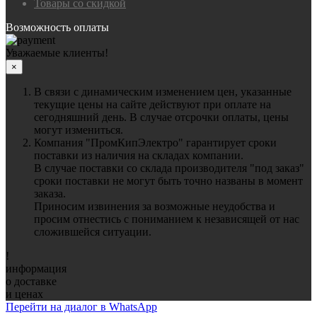
Товары со скидкой
Возможность оплаты
Уважаемые клиенты!
×
В связи с динамическим изменением цен, указанные
текущие цены на сайте действуют при оплате на
сегодняшний день. В случае отсрочки оплаты, цены
могут измениться.
Компания "ПромКипЭлектро" гарантирует сроки
поставки из наличия на складах компании.
В случае поставки со склада производителя "под заказ"
сроки поставки не могут быть точно названы в момент
заказа.
Приносим извинения за возможные неудобства и
просим отнестись с пониманием к независящей от нас
сложившейся ситуации.
!
информация
о доставке
и ценах
Перейти на диалог в WhatsApp