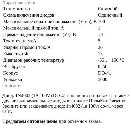
Характеристики
Тип монтажа
Сквозной
Схема включения диодов
Одиночный
Максимальное обратное напряжение (Vrrm), В
100
Максимальный прямой ток, А
1
Прямое падение напряжения (Vf), В
1,1
Ток утечки, мкА
5
Ударный прямой ток, А
30
Емкость, пФ
13
Диапазон рабочих температур
-55…+150 °С
Вес брутто
0.24
Корпус
DO-41
Упаковка
5000
Описание
Диод: 1N4002 (1A 100V) DO-41 в наличии и под заказ, а также
другие
выпрямительные диоды
в каталоге ПромКипЭлектро.
Звоните или заказывайте
диод: 1n4002 (1a 100v) do-41
через
сайт.
Предлагаем
оптовые цены
при объемном заказе.