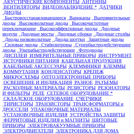
АКУСТИЧЕСКИЕ КОМПОНЕНТЫ
АНТЕННЫ
ВЕНТИЛЯТОРЫ
ВИДЕОНАБЛЮДЕНИЕ *
ДАТЧИКИ
ДИОДЫ
Быстровосстанавливающиеся
Варикапы
Выпрямительные
диоды
Высоковольтные диоды
Высокочастотные
переключающие
Высокоэффективные диоды
Диодные
модули
Диодные мосты
Диодные сборки
Диодные столбы
Диоды низковольтные
Диоды шоттки
Защитные диоды
Силовые диоды
Стабилитроны
Супербыстродействующие
диоды
Ультрабыстродействующие
Фотодиоды
ДИСПЛЕИ
ИЗМЕРИТЕЛЬНЫЕ ПРИБОРЫ
ИНСТРУМЕНТ
ИСТОЧНИКИ ПИТАНИЯ
КАБЕЛЬНАЯ ПРОДУКЦИЯ
КАБЕЛЬНЫЕ АКСЕССУАРЫ
КЛЕММНИКИ
КЛЕММЫ
КОММУТАЦИЯ
КОНДЕНСАТОРЫ
КРЕПЕЖ
МИКРОСХЕМЫ
ОПТОЭЛЕКТРОННЫЕ ПРИБОРЫ
ОСВЕЩЕНИЕ И ИНДИКАЦИЯ
РАЗНОЕ
РАЗЪЕМЫ
РАСХОДНЫЕ МАТЕРИАЛЫ
РЕЗИСТОРЫ
РЕЗОНАТОРЫ
И ФИЛЬТРЫ
РЕЛЕ
СЕТЕВОЕ ОБОРУДОВАНИЕ *
СКЛАДСКОЕ ОБОРУДОВАНИЕ
СЧЕТЧИКИ
ТИРИСТОРЫ
ТРАНЗИСТОРЫ
ТРАНСФОРМАТОРЫ и
ДРОССЕЛИ
УПАКОВОЧНЫЕ МАТЕРИАЛЫ
УСТАНОВОЧНЫЕ ИЗДЕЛИЯ
УСТРОЙСТВА ЗАЩИТЫ
ФЕРРИТОВЫЕ ИЗДЕЛИЯ и МАГНИТЫ
ЩИТОВЫЕ
ПРИБОРЫ
ЭЛЕКТРОВАКУУМНЫЕ ПРИБОРЫ
ЭЛЕКТРОДВИГАТЕЛИ
ЭЛЕКТРОНИКА ДЛЯ ДОМА