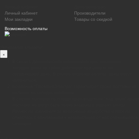
Личный кабинет
Дополнительно
Личный кабинет
Производители
Мои закладки
Товары со скидкой
Возможность оплаты
Уважаемые клиенты!
×
В связи с динамическим изменением цен, указанные
текущие цены на сайте действуют при оплате на
сегодняшний день. В случае отсрочки оплаты, цены могут
измениться.
Компания "ПромКипЭлектро" гарантирует сроки поставки из
наличия на складах компании.
В случае поставки со склада производителя "под заказ" сроки
поставки не могут быть точно названы в момент заказа.
Приносим извинения за возможные неудобства и просим
отнестись с пониманием к независящей от нас сложившейся
ситуации.
!
информация