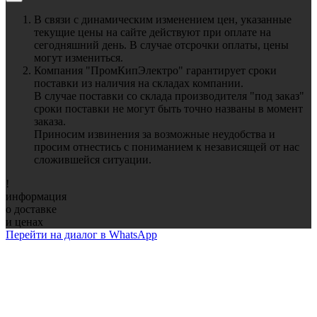
В связи с динамическим изменением цен, указанные
текущие цены на сайте действуют при оплате на
сегодняшний день. В случае отсрочки оплаты, цены
могут измениться.
Компания "ПромКипЭлектро" гарантирует сроки
поставки из наличия на складах компании.
В случае поставки со склада производителя "под заказ"
сроки поставки не могут быть точно названы в момент
заказа.
Приносим извинения за возможные неудобства и
просим отнестись с пониманием к независящей от нас
сложившейся ситуации.
!
информация
о доставке
и ценах
Перейти на диалог в WhatsApp