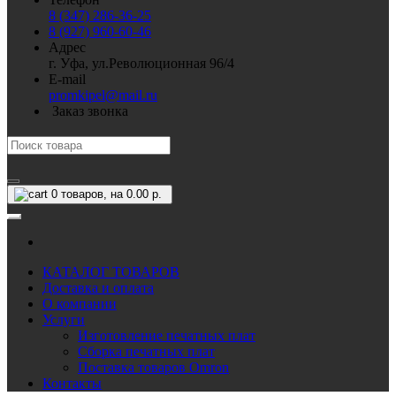
8 (347) 286-36-25
8 (927) 960-60-46
Адрес
г. Уфа, ул.Революционная 96/4
E-mail
promkipel@mail.ru
Заказ звонка
0
товаров, на 0.00 р.
КАТАЛОГ ТОВАРОВ
Доставка и оплата
О компании
Услуги
Изготовление печатных плат
Сборка печатных плат
Поставка товаров Omron
Контакты