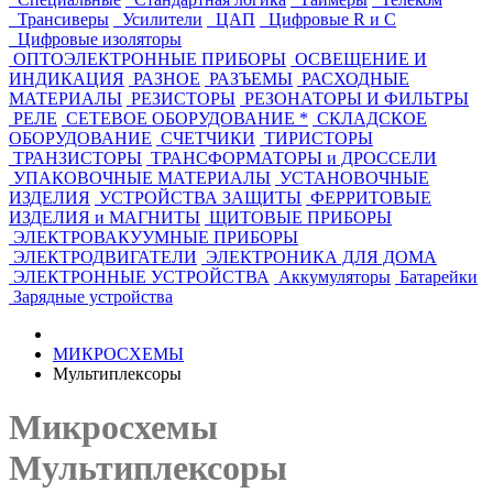
Трансиверы
Усилители
ЦАП
Цифровые R и C
Цифровые изоляторы
ОПТОЭЛЕКТРОННЫЕ ПРИБОРЫ
ОСВЕЩЕНИЕ И
ИНДИКАЦИЯ
РАЗНОЕ
РАЗЪЕМЫ
РАСХОДНЫЕ
МАТЕРИАЛЫ
РЕЗИСТОРЫ
РЕЗОНАТОРЫ И ФИЛЬТРЫ
РЕЛЕ
СЕТЕВОЕ ОБОРУДОВАНИЕ *
СКЛАДСКОЕ
ОБОРУДОВАНИЕ
СЧЕТЧИКИ
ТИРИСТОРЫ
ТРАНЗИСТОРЫ
ТРАНСФОРМАТОРЫ и ДРОССЕЛИ
УПАКОВОЧНЫЕ МАТЕРИАЛЫ
УСТАНОВОЧНЫЕ
ИЗДЕЛИЯ
УСТРОЙСТВА ЗАЩИТЫ
ФЕРРИТОВЫЕ
ИЗДЕЛИЯ и МАГНИТЫ
ЩИТОВЫЕ ПРИБОРЫ
ЭЛЕКТРОВАКУУМНЫЕ ПРИБОРЫ
ЭЛЕКТРОДВИГАТЕЛИ
ЭЛЕКТРОНИКА ДЛЯ ДОМА
ЭЛЕКТРОННЫЕ УСТРОЙСТВА
Аккумуляторы
Батарейки
Зарядные устройства
МИКРОСХЕМЫ
Мультиплексоры
Микросхемы
Мультиплексоры