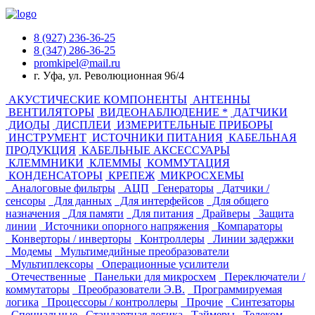
8 (927) 236-36-25
8 (347) 286-36-25
promkipel@mail.ru
г. Уфа, ул. Революционная 96/4
АКУСТИЧЕСКИЕ КОМПОНЕНТЫ
АНТЕННЫ
ВЕНТИЛЯТОРЫ
ВИДЕОНАБЛЮДЕНИЕ *
ДАТЧИКИ
ДИОДЫ
ДИСПЛЕИ
ИЗМЕРИТЕЛЬНЫЕ ПРИБОРЫ
ИНСТРУМЕНТ
ИСТОЧНИКИ ПИТАНИЯ
КАБЕЛЬНАЯ
ПРОДУКЦИЯ
КАБЕЛЬНЫЕ АКСЕССУАРЫ
КЛЕММНИКИ
КЛЕММЫ
КОММУТАЦИЯ
КОНДЕНСАТОРЫ
КРЕПЕЖ
МИКРОСХЕМЫ
Аналоговые фильтры
АЦП
Генераторы
Датчики /
сенсоры
Для данных
Для интерфейсов
Для общего
назначения
Для памяти
Для питания
Драйверы
Защита
линии
Источники опорного напряжения
Компараторы
Конверторы / инверторы
Контроллеры
Линии задержки
Модемы
Мультимедийные преобразователи
Мультиплексоры
Операционные усилители
Отечественные
Панельки для микросхем
Переключатели /
коммутаторы
Преобразователи Э.В.
Программируемая
логика
Процессоры / контроллеры
Прочие
Синтезаторы
Специальные
Стандартная логика
Таймеры
Телеком