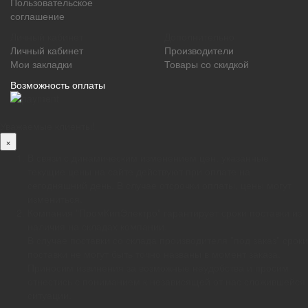
Пользовательское
соглашение
Личный кабинет
Дополнительно
Личный кабинет
Производители
Мои закладки
Товары со скидкой
Возможность оплаты
Уважаемые клиенты!
×
В связи с динамическим изменением цен, указанные
текущие цены на сайте действуют при оплате на
сегодняшний день. В случае отсрочки оплаты, цены могут
измениться.
Компания "ПромКипЭлектро" гарантирует сроки поставки из
наличия на складах компании.
В случае поставки со склада производителя "под заказ" сроки
поставки не могут быть точно названы в момент заказа.
Приносим извинения за возможные неудобства и просим
отнестись с пониманием к независящей от нас сложившейся
ситуации.